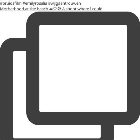
Motherhood at the beach 🌊🤍🎡 A shoot where I could