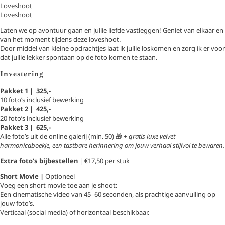
Loveshoot
Loveshoot
Laten we op avontuur gaan en jullie liefde vastleggen! Geniet van elkaar en
van het moment tijdens deze loveshoot.
Door middel van kleine opdrachtjes laat ik jullie loskomen en zorg ik er voor
dat jullie lekker spontaan op de foto komen te staan.
Investering
Pakket 1 | 325,-
10 foto’s inclusief bewerking
Pakket 2 | 425,-
20 foto’s inclusief bewerking
Pakket 3 | 625,-
Alle foto’s uit de online galerij (min. 50)
🎁
+
gratis luxe velvet
harmonicaboekje, een tastbare herinnering om jouw verhaal stijlvol te bewaren.
Extra foto’s bijbestellen
| €17,50 per stuk
Short Movie |
Optioneel
Voeg een short movie toe aan je shoot:
Een cinematische video van 45–60 seconden, als prachtige aanvulling op
jouw foto’s.
Verticaal (social media) of horizontaal beschikbaar.